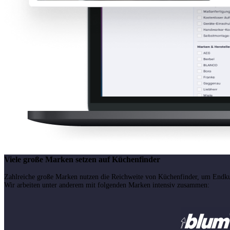
Viele große Marken setzen auf Küchenfinder
Zahlreiche große Marken nutzen die Reichweite von Küchenfinder, um Endku
Wir arbeiten unter anderem mit folgenden Marken intensiv zusammen: