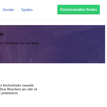
Küchenstudios finden
Geräte
Spülen
er
. Profitieren Sie von dieser
et Küchenfinder tausende
lion Besuchern pro Jahr ist
 präsentieren.