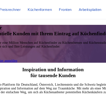
Preisrechner
Küchenformen
Fronten
Arbeitsplatten
r
entielle Kunden mit Ihrem Eintrag auf Küchenfind
ber eine Million Menschen auf Küchenfinder zu Küchenthemen und Küchenstudios
e sich und Ihre Leistungen auf Küchenfinder.
ier anmelden
Inspiration und Information
für tausende Kunden
-Plattform für Deutschland, Österreich, Liechtenstein und die Schweiz begleit
spiration und Information auf dem Weg zur Traumküche. Mit mehr als einer Mil
der einfachste Weg, um sich als Küchenanbieter potentiellen Küchenkäufern zu