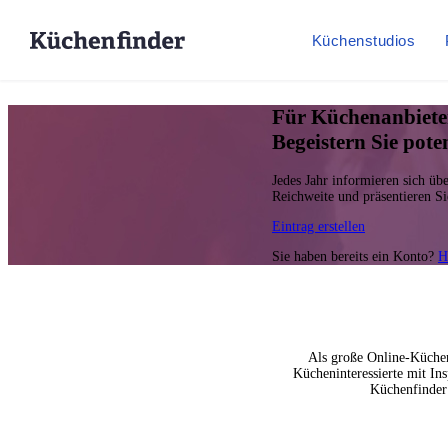
Küchenstudios
Für Küchenanbiete
Begeistern Sie pot
Jedes Jahr informieren sich ü
Reichweite und präsentieren Si
Eintrag erstellen
Sie haben bereits ein Konto?
H
Als große Online-Küchen
Kücheninteressierte mit In
Küchenfinder 