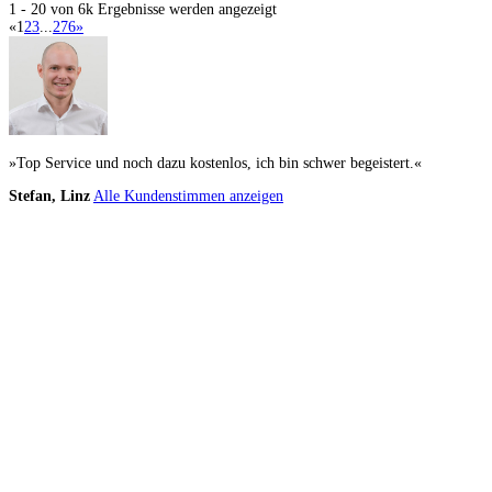
1 - 20 von 6k Ergebnisse werden angezeigt
«
1
2
3
...
276
»
»Top Service und noch dazu kostenlos, ich bin schwer begeistert.«
Stefan, Linz
Alle Kundenstimmen anzeigen
Küchenstudio finden
Empfehlung anfordern
Küchenstudios
Küchenstudios:
Berlin
,
Hamburg
,
München
,
Vorarlberg
,
Oberösterreich
,
Wien
,
Düss
Gutscheine:
Ikea Gutscheine
,
XXXLutz Gutscheine
,
Dyson Gutscheine
,
toom Gutsc
Küchenplanung
Küchen Reinigung
Inspiration & Infos
Küchen-Ratgeber
Über Küchenfinder
Hilfe/FAQ
Badratgeber.com
Infos für Anbieter
Werben auf Küchenfinder: Top-Platzierung für Ihr Küchenstudio
Für Küchenexperten