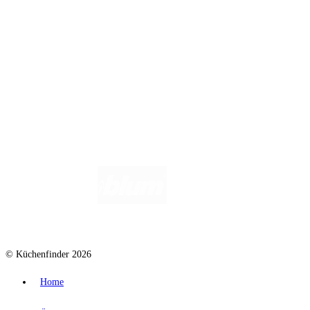
Küchenstudio eintragen
Anbieter-Login
Wir helfen dir gerne weiter. Du erreichst uns unter
info@kuechenfinder.com
.
Hast du Fragen?
© Küchenfinder 2026
Home