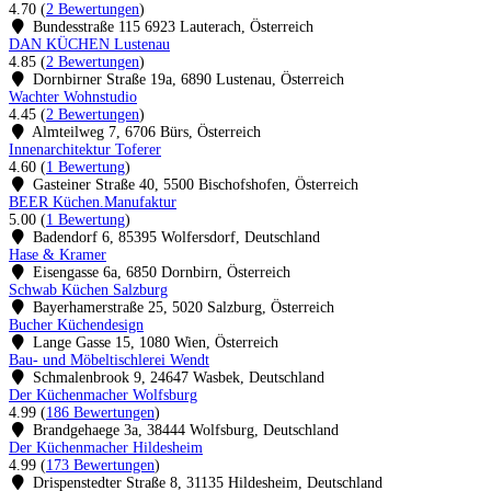
4.70
(
2 Bewertungen
)
Bundesstraße 115 6923 Lauterach, Österreich
DAN KÜCHEN Lustenau
4.85
(
2 Bewertungen
)
Dornbirner Straße 19a, 6890 Lustenau, Österreich
Wachter Wohnstudio
4.45
(
2 Bewertungen
)
Almteilweg 7, 6706 Bürs, Österreich
Innenarchitektur Toferer
4.60
(
1 Bewertung
)
Gasteiner Straße 40, 5500 Bischofshofen, Österreich
BEER Küchen.Manufaktur
5.00
(
1 Bewertung
)
Badendorf 6, 85395 Wolfersdorf, Deutschland
Hase & Kramer
Eisengasse 6a, 6850 Dornbirn, Österreich
Schwab Küchen Salzburg
Bayerhamerstraße 25, 5020 Salzburg, Österreich
Bucher Küchendesign
Lange Gasse 15, 1080 Wien, Österreich
Bau- und Möbeltischlerei Wendt
Schmalenbrook 9, 24647 Wasbek, Deutschland
Der Küchenmacher Wolfsburg
4.99
(
186 Bewertungen
)
Brandgehaege 3a, 38444 Wolfsburg, Deutschland
Der Küchenmacher Hildesheim
4.99
(
173 Bewertungen
)
Drispenstedter Straße 8, 31135 Hildesheim, Deutschland