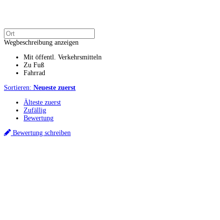
Wegbeschreibung anzeigen
Mit öffentl. Verkehrsmitteln
Zu Fuß
Fahrrad
Sortieren:
Neueste zuerst
Älteste zuerst
Zufällig
Bewertung
Bewertung schreiben
Küchenstudios
Küchenstudio finden
Empfehlung anfordern
Küchenstudios:
Berlin
,
Hamburg
,
München
,
Vorarlberg
,
Oberösterreich
,
Wien
,
Düsseldorf
,
Frankfurt
,
Köln
,
Stuttgart
,
Franke
,
Siemens
Gutscheine:
Ikea Gutscheine
,
XXXLutz Gutscheine
,
Dyson Gutscheine
,
toom
Gutscheine
,
Baur Gutscheine
,
MyRobotcenter Gutscheine
,
Höffner Gutscheine