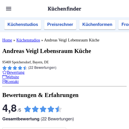
Küchenstudios
Preisrechner
Küchenformen
Fro
Home
»
Küchenstudios
»
Andreas Veigl Lebensraum Küche
Andreas Veigl Lebensraum Küche
95469 Speichersdorf, Bayern, DE
(
22
Bewertungen)
Bewertung
Website
Kontakt
Bewertungen & Erfahrungen
4,8
/
5
Gesamtbewertung
(
22
Bewertungen)