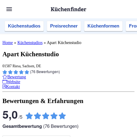
Küchenstudios
Preisrechner
Küchenformen
Fro
Home
»
Küchenstudios
»
Apart Küchenstudio
Apart Küchenstudio
01587 Riesa, Sachsen, DE
(
76
Bewertungen)
Bewertung
Website
Kontakt
Bewertungen & Erfahrungen
5,0
/
5
Gesamtbewertung
(
76
Bewertungen)