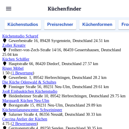
Küchenstudios
Preisrechner
Küchenformen
Fro
Küchenstudio Scharpf
Gewerbestraße 16, 89428 Syrgenstein, Deutschland
24.51 km
Zoller Kreativ
Freiherr-von-Zech-Straße 14/16, 86459 Gessertshausen, Deutschland
25.04 km
Küchen Schißler
Hauptstraße 66, 86420 Diedorf, Deutschland
27.57 km
Röger Möbel
1.50
(
1 Bewertung
)
Gewerbestr. 1, 89542 Herbrechtingen, Deutschland
28.2 km
Die Küche Odenwald & Schultes
Finninger Straße 56, 89231 Neu-Ulm, Deutschland
29.61 km
Jooß Einbauküchen Küchenstudio
Heidenheimer Straße 10, 89542 Herbrechtingen, Deutschland
29.75 km
Marquardt Küchen Neu-Ulm
Borsigstraße 15, 89231 Neu-Ulm, Deutschland
29.89 km
Küchenplanungscenter Schweininger
Salurner Straße 4, 86356 Neusäß, Deutschland
30.33 km
Cuccina Atelier der Küchen
4.75
(
2 Bewertungen
)
Germanenstraße 4, 89250 Senden, Deutschland
30.35 km