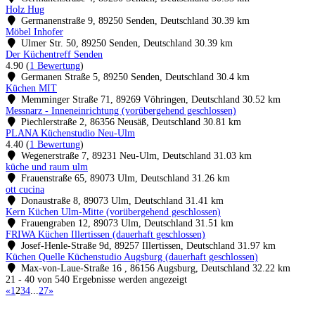
Holz Hug
Germanenstraße 9, 89250 Senden, Deutschland
30.39 km
Möbel Inhofer
Ulmer Str. 50, 89250 Senden, Deutschland
30.39 km
Der Küchentreff Senden
4.90
(
1 Bewertung
)
Germanen Straße 5, 89250 Senden, Deutschland
30.4 km
Küchen MIT
Memminger Straße 71, 89269 Vöhringen, Deutschland
30.52 km
Messnarz - Inneneinrichtung (vorübergehend geschlossen)
Piechlerstraße 2, 86356 Neusäß, Deutschland
30.81 km
PLANA Küchenstudio Neu-Ulm
4.40
(
1 Bewertung
)
Wegenerstraße 7, 89231 Neu-Ulm, Deutschland
31.03 km
küche und raum ulm
Frauenstraße 65, 89073 Ulm, Deutschland
31.26 km
ott cucina
Donaustraße 8, 89073 Ulm, Deutschland
31.41 km
Kern Küchen Ulm-Mitte (vorübergehend geschlossen)
Frauengraben 12, 89073 Ulm, Deutschland
31.51 km
FRIWA Küchen Illertissen (dauerhaft geschlossen)
Josef-Henle-Straße 9d, 89257 Illertissen, Deutschland
31.97 km
Küchen Quelle Küchenstudio Augsburg (dauerhaft geschlossen)
Max-von-Laue-Straße 16 , 86156 Augsburg, Deutschland
32.22 km
21 - 40 von 540 Ergebnisse werden angezeigt
«
1
2
3
4
...
27
»