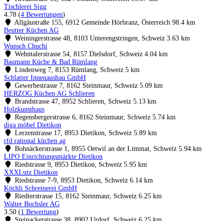
Tischlerei Sigg
4.78
(
4 Bewertungen
)
Allgäustraße 155, 6912 Gemeinde Hörbranz, Österreich
98.4 km
Beutter Küchen AG
Weiningerstrasse 48, 8103 Unterengstringen, Schweiz
3.63 km
Wunsch Chuchi
Wehntalerstrasse 54, 8157 Dielsdorf, Schweiz
4.04 km
Baumann Küche & Bad Rümlang
Lindenweg 7, 8153 Rümlang, Schweiz
5 km
Schlatter Innenausbau GmbH
Gewerbestrasse 7, 8162 Steinmaur, Schweiz
5.09 km
HERZOG Küchen AG Schlieren
Brandstrasse 47, 8952 Schlieren, Schweiz
5.13 km
Holzkunsthaus
Regensbergerstrasse 6, 8162 Steinmaur, Schweiz
5.74 km
diga möbel Dietikon
Lerzenstrasse 17, 8953 Dietikon, Schweiz
5.89 km
rfd rational küchen ag
Bohnäckerstrasse 1, 8955 Oetwil an der Limmat, Schweiz
5.94 km
LIPO Einrichtungsmärkte Dietikon
Riedstrasse 9, 8953 Dietikon, Schweiz
5.95 km
XXXLutz Dietikon
Riedstrasse 7-9, 8953 Dietikon, Schweiz
6.14 km
Köchli Schreinerei GmbH
Riedterstrasse 15, 8162 Steinmaur, Schweiz
6.25 km
Walter Bochsler AG
3.50
(
1 Bewertung
)
Steinackerstrasse 38, 8902 Urdorf, Schweiz
6.25 km