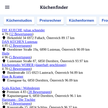
Küchenstudios
Preisrechner
Küchenformen
Fro
DIE.KUECHE julian.schneider
4.79
(
12 Bewertungen
)
Birkenfeld 34 6972 Fußach, Österreich
89.17 km
DAN KÜCHEN Lustenau
4.85
(
2 Bewertungen
)
Dornbirner Straße 19a, 6890 Lustenau, Österreich
90.09 km
Hutle
4.96
(
5 Bewertungen
)
Lustenauer Straße 87, 6850 Dornbirn, Österreich
93.97 km
Küchenstudio WOBER (dauerhaft geschlossen)
4.70
(
2 Bewertungen
)
Bundesstraße 115 6923 Lauterach, Österreich
94.89 km
Hase & Kramer
Eisengasse 6a, 6850 Dornbirn, Österreich
96.09 km
Scala Küchen | Wohndesign
Premium
4.83
(
28 Bewertungen
)
Kapuzinergasse 6, 6850 Dornbirn, Österreich
96.1 km
Hartmann - Die Tischler
5.00
(
3 Bewertungen
)
Kreuzstraße 15, 6824 Schlins, Österreich
96.37 km