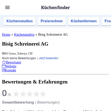
Küchenstudios
Preisrechner
Küchenformen
Fro
Home
»
Küchenstudios
»
Bisig Schreinerei AG
Bisig Schreinerei AG
8841 Gross, Schwyz, CH
Noch keine Bewertungen
|
Jetzt bewerten
Bewertung
Website
Kontakt
Bewertungen & Erfahrungen
0
/
5
Gesamtbewertung
(
Bewertungen)