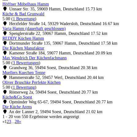
Höffner Möbelhaus Hamm
Unnaer Str. 35, 59069 Hamm, Deutschland
15.73 km
Küche & Bad Grunwald
5.00
(
1 Bewertung
)
Herzfelder Straße 14, 59329 Wadersloh, Deutschland
16.67 km
Varia Hamm (dauerhaft geschlossen)
Spenglerstraße 22, 59067 Hamm, Deutschland
17.52 km
REDDY Küchen Hamm
Dortmunder Straße 135, 59067 Hamm, Deutschland
17.58 km
Die Küchen Manufaktur
Kamener Straße 184, 59077 Hamm, Deutschland
20.09 km
Max Wendrich Der Küchenfachmann
5.00
(
3 Bewertungen
)
Grandweg 36, 59494 Soest, Deutschland
20.38 km
Muellers Kuechen Tenne
Hammerstraße 52, 59457 Werl, Deutschland
20.44 km
Oliver Bruschke Perfekte Küchen
5.00
(
1 Bewertung
)
Römerweg 2a, 59494 Soest, Deutschland
20.77 km
Küche&Co Soest
Opmünder Weg 65-67, 59494 Soest, Deutschland
20.77 km
Die Küche Arens
An der Lanner 2, 59494 Soest, Deutschland
21.02 km
1 - 20 von 550 Ergebnisse werden angezeigt
«
1
2
3
...
28
»