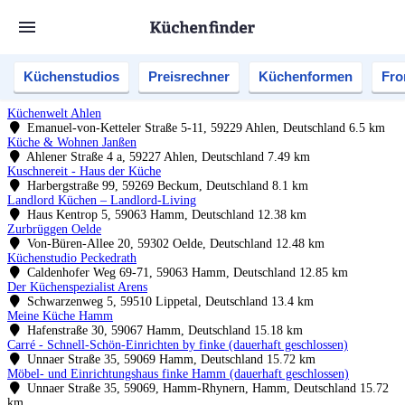
Küchenstudios
Preisrechner
Küchenformen
Fro
Küchenwelt Ahlen
Emanuel-von-Ketteler Straße 5-11, 59229 Ahlen, Deutschland
6.5 km
Küche & Wohnen Janßen
Ahlener Straße 4 a, 59227 Ahlen, Deutschland
7.49 km
Kuschnereit - Haus der Küche
Harbergstraße 99, 59269 Beckum, Deutschland
8.1 km
Landlord Küchen – Landlord-Living
Haus Kentrop 5, 59063 Hamm, Deutschland
12.38 km
Zurbrüggen Oelde
Von-Büren-Allee 20, 59302 Oelde, Deutschland
12.48 km
Küchenstudio Peckedrath
Caldenhofer Weg 69-71, 59063 Hamm, Deutschland
12.85 km
Der Küchenspezialist Arens
Schwarzenweg 5, 59510 Lippetal, Deutschland
13.4 km
Meine Küche Hamm
Hafenstraße 30, 59067 Hamm, Deutschland
15.18 km
Carré - Schnell-Schön-Einrichten by finke (dauerhaft geschlossen)
Unnaer Straße 35, 59069 Hamm, Deutschland
15.72 km
Möbel- und Einrichtungshaus finke Hamm (dauerhaft geschlossen)
Unnaer Straße 35, 59069, Hamm-Rhynern, Hamm, Deutschland
15.72
km