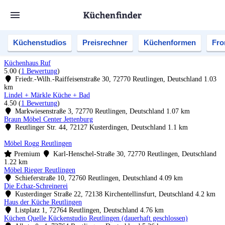
Küchenstudios
Preisrechner
Küchenformen
Fro
Küchenhaus Ruf
5.00
(
1 Bewertung
)
Friedr.-Wilh.-Raiffeisenstraße 30, 72770 Reutlingen, Deutschland
1.03
km
Lindel + Märkle Küche + Bad
4.50
(
1 Bewertung
)
Markwiesenstraße 3, 72770 Reutlingen, Deutschland
1.07 km
Braun Möbel Center Jettenburg
Reutlinger Str. 44, 72127 Kusterdingen, Deutschland
1.1 km
Möbel Rogg Reutlingen
Premium
Karl-Henschel-Straße 30, 72770 Reutlingen, Deutschland
1.22 km
Möbel Rieger Reutlingen
Schieferstraße 10, 72760 Reutlingen, Deutschland
4.09 km
Die Echaz-Schreinerei
Kusterdinger Straße 22, 72138 Kirchentellinsfurt, Deutschland
4.2 km
Haus der Küche Reutlingen
Listplatz 1, 72764 Reutlingen, Deutschland
4.76 km
Küchen Quelle Kückenstudio Reutlingen (dauerhaft geschlossen)