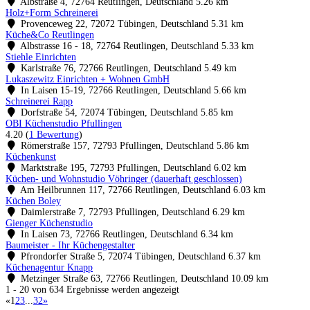
Albstraße 4, 72764 Reutlingen, Deutschland
5.26 km
Holz+Form Schreinerei
Provenceweg 22, 72072 Tübingen, Deutschland
5.31 km
Küche&Co Reutlingen
Albstrasse 16 - 18, 72764 Reutlingen, Deutschland
5.33 km
Stiehle Einrichten
Karlstraße 76, 72766 Reutlingen, Deutschland
5.49 km
Lukaszewitz Einrichten + Wohnen GmbH
In Laisen 15-19, 72766 Reutlingen, Deutschland
5.66 km
Schreinerei Rapp
Dorfstraße 54, 72074 Tübingen, Deutschland
5.85 km
OBI Küchenstudio Pfullingen
4.20
(
1 Bewertung
)
Römerstraße 157, 72793 Pfullingen, Deutschland
5.86 km
Küchenkunst
Marktstraße 195, 72793 Pfullingen, Deutschland
6.02 km
Küchen- und Wohnstudio Vöhringer (dauerhaft geschlossen)
Am Heilbrunnen 117, 72766 Reutlingen, Deutschland
6.03 km
Küchen Boley
Daimlerstraße 7, 72793 Pfullingen, Deutschland
6.29 km
Gienger Küchenstudio
In Laisen 73, 72766 Reutlingen, Deutschland
6.34 km
Baumeister - Ihr Küchengestalter
Pfrondorfer Straße 5, 72074 Tübingen, Deutschland
6.37 km
Küchenagentur Knapp
Metzinger Straße 63, 72766 Reutlingen, Deutschland
10.09 km
1 - 20 von 634 Ergebnisse werden angezeigt
«
1
2
3
...
32
»