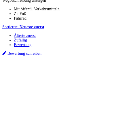
Wegbeschreibung anzeigen
Mit öffentl. Verkehrsmitteln
Zu Fuß
Fahrrad
Sortieren:
Neueste zuerst
Älteste zuerst
Zufällig
Bewertung
Bewertung schreiben
Küchenstudios
Küchenstudio finden
Empfehlung anfordern
Küchenstudios:
Berlin
,
Hamburg
,
München
,
Vorarlberg
,
Oberösterreich
,
Wien
,
Düsseldorf
,
Frankfurt
,
Köln
,
Stuttgart
,
Franke
,
Siemens
Gutscheine:
Ikea Gutscheine
,
XXXLutz Gutscheine
,
Dyson Gutscheine
,
toom
Gutscheine
,
Baur Gutscheine
,
MyRobotcenter Gutscheine
,
Höffner Gutscheine
Inspiration & Infos
Küchenplanung
Küchen Reinigung
Küchen-Ratgeber
Über Küchenfinder
Hilfe/FAQ