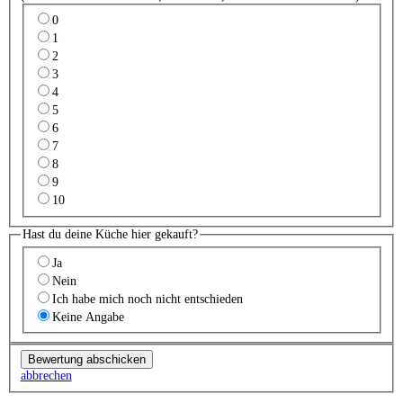
0
1
2
3
4
5
6
7
8
9
10
Hast du deine Küche hier gekauft?
Ja
Nein
Ich habe mich noch nicht entschieden
Keine Angabe
abbrechen