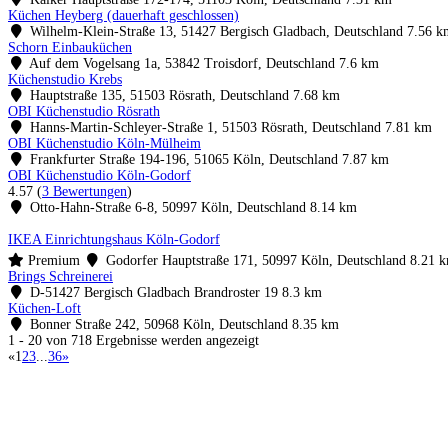
Küchen Heyberg (dauerhaft geschlossen)
Wilhelm-Klein-Straße 13, 51427 Bergisch Gladbach, Deutschland
7.56 k
Schorn Einbauküchen
Auf dem Vogelsang 1a, 53842 Troisdorf, Deutschland
7.6 km
Küchenstudio Krebs
Hauptstraße 135, 51503 Rösrath, Deutschland
7.68 km
OBI Küchenstudio Rösrath
Hanns-Martin-Schleyer-Straße 1, 51503 Rösrath, Deutschland
7.81 km
OBI Küchenstudio Köln-Mülheim
Frankfurter Straße 194-196, 51065 Köln, Deutschland
7.87 km
OBI Küchenstudio Köln-Godorf
4.57
(
3 Bewertungen
)
Otto-Hahn-Straße 6-8, 50997 Köln, Deutschland
8.14 km
IKEA Einrichtungshaus Köln-Godorf
Premium
Godorfer Hauptstraße 171, 50997 Köln, Deutschland
8.21 
Brings Schreinerei
D-51427 Bergisch Gladbach Brandroster 19
8.3 km
Küchen-Loft
Bonner Straße 242, 50968 Köln, Deutschland
8.35 km
1 - 20 von 718 Ergebnisse werden angezeigt
«
1
2
3
...
36
»
Küchenstudio finden
Empfehlung anfordern
Küchenstudios
Küchenstudios:
Berlin
,
Hamburg
,
München
,
Vorarlberg
,
Oberösterreich
,
Wien
,
Düss
Gutscheine:
Ikea Gutscheine
,
XXXLutz Gutscheine
,
Dyson Gutscheine
,
toom Gutsc