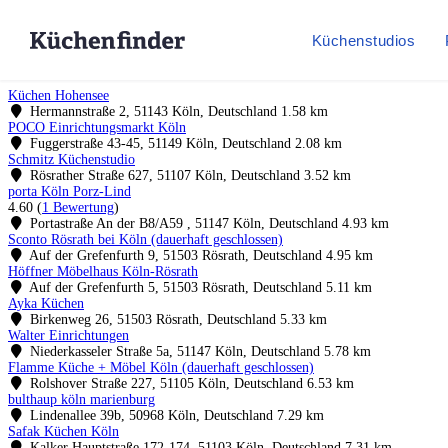
Küchenstudios
Küchen Hohensee
Hermannstraße 2, 51143 Köln, Deutschland
1.58 km
POCO Einrichtungsmarkt Köln
Fuggerstraße 43-45, 51149 Köln, Deutschland
2.08 km
Schmitz Küchenstudio
Rösrather Straße 627, 51107 Köln, Deutschland
3.52 km
porta Köln Porz-Lind
4.60
(
1 Bewertung
)
Portastraße An der B8/A59 , 51147 Köln, Deutschland
4.93 km
Sconto Rösrath bei Köln (dauerhaft geschlossen)
Auf der Grefenfurth 9, 51503 Rösrath, Deutschland
4.95 km
Höffner Möbelhaus Köln-Rösrath
Auf der Grefenfurth 5, 51503 Rösrath, Deutschland
5.11 km
Ayka Küchen
Birkenweg 26, 51503 Rösrath, Deutschland
5.33 km
Walter Einrichtungen
Niederkasseler Straße 5a, 51147 Köln, Deutschland
5.78 km
Flamme Küche + Möbel Köln (dauerhaft geschlossen)
Rolshover Straße 227, 51105 Köln, Deutschland
6.53 km
bulthaup köln marienburg
Lindenallee 39b, 50968 Köln, Deutschland
7.29 km
Safak Küchen Köln
Kalker Hauptstraße 172-174, 51103 Köln, Deutschland
7.31 km