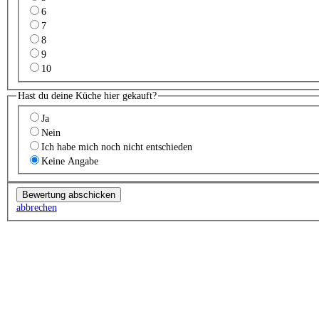
6
7
8
9
10
Hast du deine Küche hier gekauft?
Ja
Nein
Ich habe mich noch nicht entschieden
Keine Angabe
abbrechen
Küchenstudio finden
Empfehlung anfordern
Küchenstudios
Küchenstudios:
Berlin
,
Hamburg
,
München
,
Vorarlberg
,
Oberösterreich
,
Wien
,
Düss
Gutscheine:
Ikea Gutscheine
,
XXXLutz Gutscheine
,
Dyson Gutscheine
,
toom Gutsc
Küchenplanung
Küchen Reinigung
Inspiration & Infos