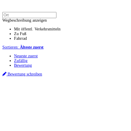
Wegbeschreibung anzeigen
Mit öffentl. Verkehrsmitteln
Zu Fuß
Fahrrad
Sortieren:
Älteste zuerst
Neueste zuerst
Zufällig
Bewertung
Bewertung schreiben
Küchenstudios
Küchenstudio finden
Empfehlung anfordern
Küchenstudios:
Berlin
,
Hamburg
,
München
,
Vorarlberg
,
Oberösterreich
,
Wien
,
Düsseldorf
,
Frankfurt
,
Köln
,
Stuttgart
,
Franke
,
Siemens
Gutscheine:
Ikea Gutscheine
,
XXXLutz Gutscheine
,
Dyson Gutscheine
,
toom
Gutscheine
,
Baur Gutscheine
,
MyRobotcenter Gutscheine
,
Höffner Gutscheine
Inspiration & Infos
Küchenplanung