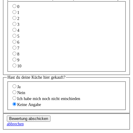
0
1
2
3
4
5
6
7
8
9
10
Hast du deine Küche hier gekauft?
Ja
Nein
Ich habe mich noch nicht entschieden
Keine Angabe
abbrechen