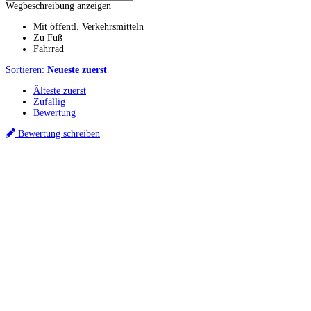
Wegbeschreibung anzeigen
Mit öffentl. Verkehrsmitteln
Zu Fuß
Fahrrad
Sortieren:
Neueste zuerst
Älteste zuerst
Zufällig
Bewertung
Bewertung schreiben
Küchenstudios
Küchenstudio finden
Empfehlung anfordern
Küchenstudios:
Berlin
,
Hamburg
,
München
,
Vorarlberg
,
Oberösterreich
,
Wien
,
Düsseldorf
,
Frankfurt
,
Köln
,
Stuttgart
,
Franke
,
Siemens
Gutscheine:
Ikea Gutscheine
,
XXXLutz Gutscheine
,
Dyson Gutscheine
,
toom
Gutscheine
,
Baur Gutscheine
,
MyRobotcenter Gutscheine
,
Höffner Gutscheine
Inspiration & Infos
Küchenplanung
Küchen Reinigung
Küchen-Ratgeber
Über Küchenfinder
Hilfe/FAQ