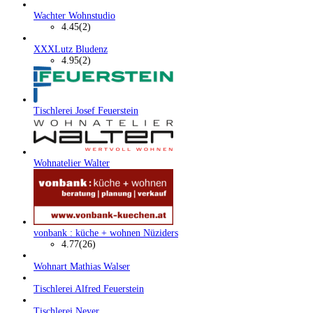
Wachter Wohnstudio
4.45
(2)
XXXLutz Bludenz
4.95
(2)
Tischlerei Josef Feuerstein
Wohnatelier Walter
vonbank : küche + wohnen Nüziders
4.77
(26)
Wohnart Mathias Walser
Tischlerei Alfred Feuerstein
Tischlerei Neyer