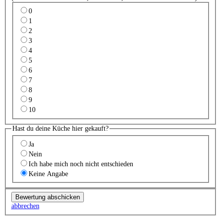
0
1
2
3
4
5
6
7
8
9
10
Hast du deine Küche hier gekauft?
Ja
Nein
Ich habe mich noch nicht entschieden
Keine Angabe
abbrechen