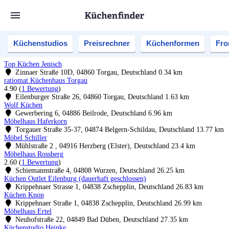
Küchenstudios
Preisrechner
Küchenformen
Fro
Top Küchen Jenisch
Zinnaer Straße 10D, 04860 Torgau, Deutschland
0.34 km
ratiomat Küchenhaus Torgau
4.90
(
1 Bewertung
)
Eilenburger Straße 26, 04860 Torgau, Deutschland
1.63 km
Wolf Küchen
Gewerbering 6, 04886 Beilrode, Deutschland
6.96 km
Möbelhaus Haferkorn
Torgauer Straße 35-37, 04874 Belgern-Schildau, Deutschland
13.77 km
Möbel Schiller
Mühlstraße 2 , 04916 Herzberg (Elster), Deutschland
23.4 km
Möbelhaus Rossberg
2.60
(
1 Bewertung
)
Schiemannstraße 4, 04808 Wurzen, Deutschland
26.25 km
Küchen Outlet Eilenburg (dauerhaft geschlossen)
Krippehnaer Strasse 1, 04838 Zschepplin, Deutschland
26.83 km
Küchen Knop
Krippehnaer Straße 1, 04838 Zschepplin, Deutschland
26.99 km
Möbelhaus Ertel
Neuhofstraße 22, 04849 Bad Düben, Deutschland
27.35 km
Küchenstudio Heinke