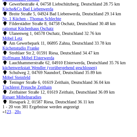
Gewerbestraße 4, 04758 Liebschützberg, Deutschland
28.75 km
Küche&Co Bad Liebenwerda
Breite Straße 5, 04924 Bad Liebenwerda, Deutschland
29.14 km
Nr. 1 Küchen - Thomas Schlechte
Filderstädter Straße 8, 04758 Oschatz, Deutschland
30.48 km
ratiomat Küchenhaus Oschatz
Ulanenweg 1, 04578 Oschatz, Deutschland
32.76 km
Möbel Letz
Am Gewerbepark 11, 06895 Zahna, Deutschland
33.78 km
Küchenstudio Franke
Strehlaer Str.2, 01591 Riesa, Deutschland
34.47 km
Hoffmann Möbel Elsterwerda
Lauchhammerstraße 62, 04910 Elsterwerda, Deutschland
35.76 km
küchenwerkstatt Wendler (vorübergehend geschlossen)
Schulweg 2, 04769 Naundorf, Deutschland
35.89 km
Möbel Steinfeld
Teninger Straße 6, 01619 Zeithain, Deutschland
36.04 km
Tischlerei Preusche Zeithain
Zeithainer Straße 12, 01619 Zeithain, Deutschland
36.09 km
Riesaer Möbelparadies
Riesapark 2, 01587 Riesa, Deutschland
36.11 km
1 - 20 von 381 Ergebnisse werden angezeigt
«
1
2
3
...
20
»
Küchenstudios
Küchenstudio finden
Empfehlung anfordern