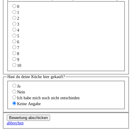
0
1
2
3
4
5
6
7
8
9
10
Hast du deine Küche hier gekauft?
Ja
Nein
Ich habe mich noch nicht entschieden
Keine Angabe
abbrechen