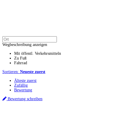
Wegbeschreibung anzeigen
Mit öffentl. Verkehrsmitteln
Zu Fuß
Fahrrad
Sortieren:
Neueste zuerst
Älteste zuerst
Zufällig
Bewertung
Bewertung schreiben
Küchenstudios
Küchenstudio finden
Empfehlung anfordern
Küchenstudios:
Berlin
,
Hamburg
,
München
,
Vorarlberg
,
Oberösterreich
,
Wien
,
Düsseldorf
,
Frankfurt
,
Köln
,
Stuttgart
,
Franke
,
Siemens