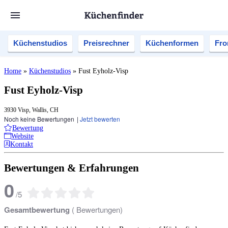
Küchenstudios
Preisrechner
Küchenformen
Fro
Home
»
Küchenstudios
»
Fust Eyholz-Visp
Fust Eyholz-Visp
3930 Visp, Wallis, CH
Noch keine Bewertungen
|
Jetzt bewerten
Bewertung
Website
Kontakt
Bewertungen & Erfahrungen
0
/
5
Gesamtbewertung
(
Bewertungen)