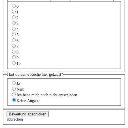
0
1
2
3
4
5
6
7
8
9
10
Hast du deine Küche hier gekauft?
Ja
Nein
Ich habe mich noch nicht entschieden
Keine Angabe
abbrechen