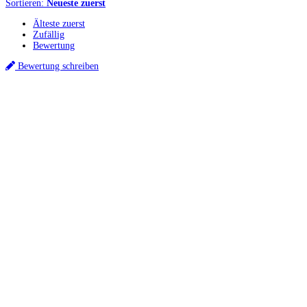
Sortieren:
Neueste zuerst
Älteste zuerst
Zufällig
Bewertung
Bewertung schreiben
Küchenstudios
Küchenstudio finden
Empfehlung anfordern
Küchenstudios:
Berlin
,
Hamburg
,
München
,
Vorarlberg
,
Oberösterreich
,
Wien
,
Düsseldorf
,
Frankfurt
,
Köln
,
Stuttgart
,
Franke
,
Siemens
Gutscheine:
Ikea Gutscheine
,
XXXLutz Gutscheine
,
Dyson Gutscheine
,
toom
Gutscheine
,
Baur Gutscheine
,
MyRobotcenter Gutscheine
,
Höffner Gutscheine
Inspiration & Infos
Küchenplanung
Küchen Reinigung
Küchen-Ratgeber
Über Küchenfinder
Hilfe/FAQ
Badratgeber.com
Für Küchenexperten
Infos für Anbieter
Werben auf Küchenfinder: Top-Platzierung für Ihr Küchenstudio