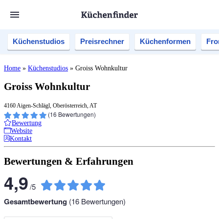
Küchenstudios
Preisrechner
Küchenformen
Fro
Home
»
Küchenstudios
»
Groiss Wohnkultur
Groiss Wohnkultur
4160 Aigen-Schlägl, Oberösterreich, AT
(
16
Bewertungen)
Bewertung
Website
Kontakt
Bewertungen & Erfahrungen
4,9
/
5
Gesamtbewertung
(
16
Bewertungen)