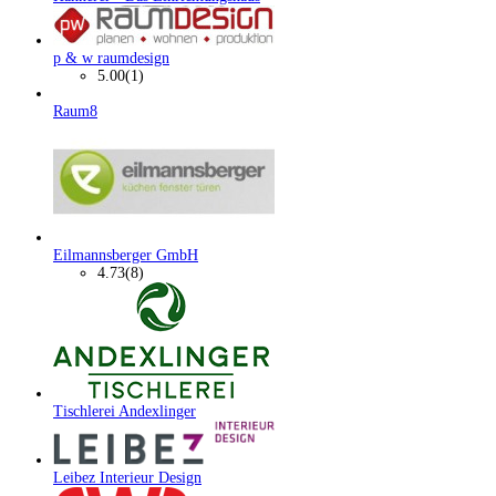
p & w raumdesign
5.00
(1)
Raum8
Eilmannsberger GmbH
4.73
(8)
Tischlerei Andexlinger
Leibez Interieur Design