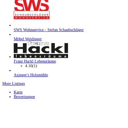
SWS Wohnservice - Stefan Schaubschläger
Möbel Weidinger
Franz Hackl Lebensräume
4.10
(1)
Axinger's Holzmühle
More Listings
Karte
Bewertungen