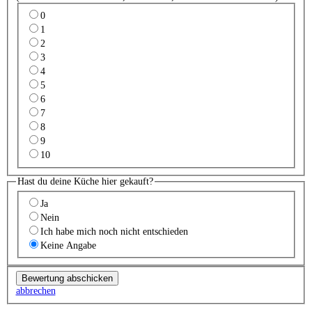
0
1
2
3
4
5
6
7
8
9
10
Hast du deine Küche hier gekauft?
Ja
Nein
Ich habe mich noch nicht entschieden
Keine Angabe
abbrechen