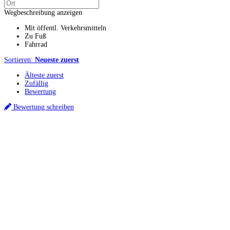
Wegbeschreibung anzeigen
Mit öffentl. Verkehrsmitteln
Zu Fuß
Fahrrad
Sortieren:
Neueste zuerst
Älteste zuerst
Zufällig
Bewertung
Bewertung schreiben
Küchenstudios
Küchenstudio finden
Empfehlung anfordern
Küchenstudios:
Berlin
,
Hamburg
,
München
,
Vorarlberg
,
Oberösterreich
,
Wien
,
Düsseldorf
,
Frankfurt
,
Köln
,
Stuttgart
,
Franke
,
Siemens
Gutscheine:
Ikea Gutscheine
,
XXXLutz Gutscheine
,
Dyson Gutscheine
,
toom
Gutscheine
,
Baur Gutscheine
,
MyRobotcenter Gutscheine
,
Höffner Gutscheine
Inspiration & Infos
Küchenplanung
Küchen Reinigung
Küchen-Ratgeber
Über Küchenfinder