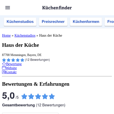
Küchenstudios
Preisrechner
Küchenformen
Fro
Home
»
Küchenstudios
»
Haus der Küche
Haus der Küche
87700 Memmingen, Bayern, DE
(
12
Bewertungen)
Bewertung
Website
Kontakt
Bewertungen & Erfahrungen
5,0
/
5
Gesamtbewertung
(
12
Bewertungen)