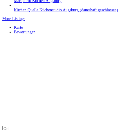
Marquardt Küchen Augsburg
Küchen Quelle Küchenstudio Augsburg (dauerhaft geschlossen)
More Listings
Karte
Bewertungen