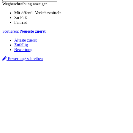
Wegbeschreibung anzeigen
Mit öffentl. Verkehrsmitteln
Zu Fuß
Fahrrad
Sortieren:
Neueste zuerst
Älteste zuerst
Zufällig
Bewertung
Bewertung schreiben
Küchenstudio finden
Empfehlung anfordern
Küchenstudios
Küchenstudios:
Berlin
,
Hamburg
,
München
,
Vorarlberg
,
Oberösterreich
,
Wien
,
Düss
Gutscheine:
Ikea Gutscheine
,
XXXLutz Gutscheine
,
Dyson Gutscheine
,
toom Gutsc
Küchenplanung
Küchen Reinigung
Inspiration & Infos
Küchen-Ratgeber
Über Küchenfinder
Hilfe/FAQ
Badratgeber.com
Infos für Anbieter