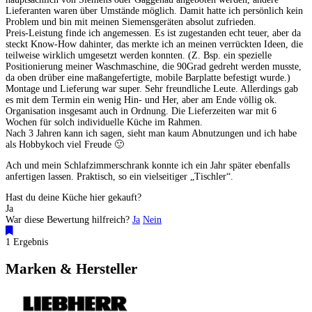
Lieferanten waren über Umstände möglich. Damit hatte ich persönlich kein
Problem und bin mit meinen Siemensgeräten absolut zufrieden.
Preis-Leistung finde ich angemessen. Es ist zugestanden echt teuer, aber da
steckt Know-How dahinter, das merkte ich an meinen verrückten Ideen, die
teilweise wirklich umgesetzt werden konnten. (Z. Bsp. ein spezielle
Positionierung meiner Waschmaschine, die 90Grad gedreht werden musste,
da oben drüber eine maßangefertigte, mobile Barplatte befestigt wurde.)
Montage und Lieferung war super. Sehr freundliche Leute. Allerdings gab
es mit dem Termin ein wenig Hin- und Her, aber am Ende völlig ok.
Organisation insgesamt auch in Ordnung. Die Lieferzeiten war mit 6
Wochen für solch individuelle Küche im Rahmen.
Nach 3 Jahren kann ich sagen, sieht man kaum Abnutzungen und ich habe
als Hobbykoch viel Freude 🙂
Ach und mein Schlafzimmerschrank konnte ich ein Jahr später ebenfalls
anfertigen lassen. Praktisch, so ein vielseitiger „Tischler“.
Hast du deine Küche hier gekauft?
Ja
War diese Bewertung hilfreich?
Ja
Nein
1 Ergebnis
Marken & Hersteller