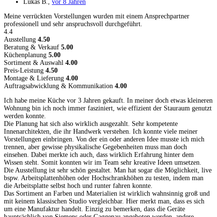
Lukas B.
,
vor 8 Jahren
Meine verrückten Vorstellungen wurden mit einem Ansprechpartner
professionell und sehr anspruchsvoll durchgeführt.
4.4
Ausstellung
4.50
Beratung & Verkauf
5.00
Küchenplanung
5.00
Sortiment & Auswahl
4.00
Preis-Leistung
4.50
Montage & Lieferung
4.00
Auftragsabwicklung & Kommunikation
4.00
Ich habe meine Küche vor 3 Jahren gekauft. In meiner doch etwas kleineren
Wohnung bin ich noch immer fasziniert, wie effizient der Stauraum genutzt
werden konnte.
Die Planung hat sich also wirklich ausgezahlt. Sehr kompetente
Innenarchitekten, die ihr Handwerk verstehen. Ich konnte viele meiner
Vorstellungen einbringen. Von der ein oder anderen Idee musste ich mich
trennen, aber gewisse physikalische Gegebenheiten muss man doch
einsehen. Dabei merkte ich auch, dass wirklich Erfahrung hinter dem
Wissen steht. Somit konnten wir im Team sehr kreative Ideen umsetzen.
Die Ausstellung ist sehr schön gestaltet. Man hat sogar die Möglichkeit, live
bspw. Arbeitsplattenhöhen oder Hochschrankhöhen zu testen, indem man
die Arbeitsplatte selbst hoch und runter fahren konnte.
Das Sortiment an Farben und Materialien ist wirklich wahnsinnig groß und
mit keinem klassischen Studio vergleichbar. Hier merkt man, dass es sich
um eine Manufaktur handelt. Einzig zu bemerken, dass die Geräte
hauptsächlich von Siemens oder Gaggenau angeboten werden, andere