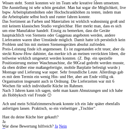
Wissen steht. Somit konnten wir im Team sehr kreative Ideen umsetzen.
Die Ausstellung ist sehr schön gestaltet. Man hat sogar die Möglichkeit, live
bspw. Arbeitsplattenhöhen oder Hochschrankhöhen zu testen, indem man
die Arbeitsplatte selbst hoch und runter fahren konnte.
Das Sortiment an Farben und Materialien ist wirklich wahnsinnig groß und
mit keinem klassischen Studio vergleichbar. Hier merkt man, dass es sich
um eine Manufaktur handelt. Einzig zu bemerken, dass die Geräte
hauptsächlich von Siemens oder Gaggenau angeboten werden, andere
Lieferanten waren über Umstände möglich. Damit hatte ich persönlich kein
Problem und bin mit meinen Siemensgeräten absolut zufrieden.
Preis-Leistung finde ich angemessen. Es ist zugestanden echt teuer, aber da
steckt Know-How dahinter, das merkte ich an meinen verrückten Ideen, die
teilweise wirklich umgesetzt werden konnten. (Z. Bsp. ein spezielle
Positionierung meiner Waschmaschine, die 90Grad gedreht werden musste,
da oben drüber eine maßangefertigte, mobile Barplatte befestigt wurde.)
Montage und Lieferung war super. Sehr freundliche Leute. Allerdings gab
es mit dem Termin ein wenig Hin- und Her, aber am Ende völlig ok.
Organisation insgesamt auch in Ordnung. Die Lieferzeiten war mit 6
Wochen für solch individuelle Küche im Rahmen.
Nach 3 Jahren kann ich sagen, sieht man kaum Abnutzungen und ich habe
als Hobbykoch viel Freude 🙂
Ach und mein Schlafzimmerschrank konnte ich ein Jahr später ebenfalls
anfertigen lassen. Praktisch, so ein vielseitiger „Tischler“.
Hast du deine Küche hier gekauft?
Ja
War diese Bewertung hilfreich?
Ja
Nein