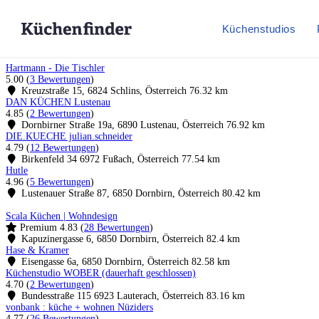
Küchenstudios
Hartmann - Die Tischler
5.00
(
3 Bewertungen
)
Kreuzstraße 15, 6824 Schlins, Österreich
76.32 km
DAN KÜCHEN Lustenau
4.85
(
2 Bewertungen
)
Dornbirner Straße 19a, 6890 Lustenau, Österreich
76.92 km
DIE.KUECHE julian.schneider
4.79
(
12 Bewertungen
)
Birkenfeld 34 6972 Fußach, Österreich
77.54 km
Hutle
4.96
(
5 Bewertungen
)
Lustenauer Straße 87, 6850 Dornbirn, Österreich
80.42 km
Scala Küchen | Wohndesign
Premium
4.83
(
28 Bewertungen
)
Kapuzinergasse 6, 6850 Dornbirn, Österreich
82.4 km
Hase & Kramer
Eisengasse 6a, 6850 Dornbirn, Österreich
82.58 km
Küchenstudio WOBER (dauerhaft geschlossen)
4.70
(
2 Bewertungen
)
Bundesstraße 115 6923 Lauterach, Österreich
83.16 km
vonbank : küche + wohnen Nüziders
4.77
(
26 Bewertungen
)