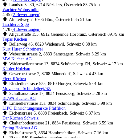
Landstraße 30, 6714 Nüziders, Österreich
83.75 km
Wachter Wohnstudio
4.45
(
2 Bewertungen
)
Almteilweg 7, 6706 Bürs, Österreich
85.51 km
Tischlerei Sigg
4.78
(
4 Bewertungen
)
Allgäustraße 155, 6912 Gemeinde Hörbranz, Österreich
89.79 km
Topas Küchen
Bollerweg 46, 8820 Wädenswil, Schweiz
0.38 km
Kurt Huser Schreinerei
Weberrütistrasse 2, 8833 Samstagern, Schweiz
3.29 km
MW Küchen AG
Wädenswilerstrasse 13, 8824 Schönenberg ZH, Schweiz
4.17 km
Kübler Holzbau
Gewerbestrasse 7, 8708 Männedorf, Schweiz
4.43 km
Fierz Küchen
Einsiedlerstrasse 535, 8810 Horgen, Schweiz
5.01 km
Movanorm Schindellegi/SZ
Schulhausstrasse 17, 8834 Feusisberg, Schweiz
5.28 km
BEWA Küchen AG
Einsiedlerstrasse 15a, 8834 Schindellegi, Schweiz
5.98 km
LIPO Einrichtungsmärkte Pfäffikon
Eichenstrasse 6, 8808 Freienbach, Schweiz
6.37 km
DanKüchen Schweiz
Chaltenbodenstrasse 21, 8834 Feusisberg, Schweiz
6.59 km
Epting Holzbau AG
Eichtalstrasse 3, 8634 Hombrechtikon, Schweiz
7.16 km
1 - 20 von 840 Ergebnisse werden angezeigt