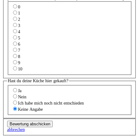
0
1
2
3
4
5
6
7
8
9
10
Hast du deine Küche hier gekauft?
Ja
Nein
Ich habe mich noch nicht entschieden
Keine Angabe
abbrechen