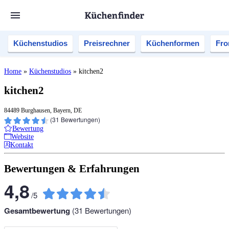
Küchenstudios
Preisrechner
Küchenformen
Fro
Home
»
Küchenstudios
»
kitchen2
kitchen2
84489 Burghausen, Bayern, DE
(
31
Bewertungen)
Bewertung
Website
Kontakt
Bewertungen & Erfahrungen
4,8
/
5
Gesamtbewertung
(
31
Bewertungen)