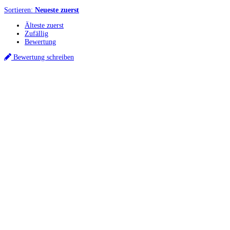
Sortieren:
Neueste zuerst
Älteste zuerst
Zufällig
Bewertung
Bewertung schreiben
Küchenstudios
Küchenstudio finden
Empfehlung anfordern
Küchenstudios:
Berlin
,
Hamburg
,
München
,
Vorarlberg
,
Oberösterreich
,
Wien
,
Düsseldorf
,
Frankfurt
,
Köln
,
Stuttgart
,
Franke
,
Siemens
Gutscheine:
Ikea Gutscheine
,
XXXLutz Gutscheine
,
Dyson Gutscheine
,
toom
Gutscheine
,
Baur Gutscheine
,
MyRobotcenter Gutscheine
,
Höffner Gutscheine
Inspiration & Infos
Küchenplanung
Küchen Reinigung
Küchen-Ratgeber
Über Küchenfinder
Hilfe/FAQ
Badratgeber.com
Für Küchenexperten
Infos für Anbieter