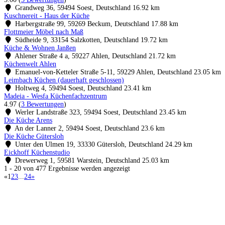
Grandweg 36, 59494 Soest, Deutschland
16.92 km
Kuschnereit - Haus der Küche
Harbergstraße 99, 59269 Beckum, Deutschland
17.88 km
Flottmeier Möbel nach Maß
Südheide 9, 33154 Salzkotten, Deutschland
19.72 km
Küche & Wohnen Janßen
Ahlener Straße 4 a, 59227 Ahlen, Deutschland
21.72 km
Küchenwelt Ahlen
Emanuel-von-Ketteler Straße 5-11, 59229 Ahlen, Deutschland
23.05 km
Leimbach Küchen (dauerhaft geschlossen)
Holtweg 4, 59494 Soest, Deutschland
23.41 km
Madeia - Wesfa Küchenfachzentrum
4.97
(
3 Bewertungen
)
Werler Landstraße 323, 59494 Soest, Deutschland
23.45 km
Die Küche Arens
An der Lanner 2, 59494 Soest, Deutschland
23.6 km
Die Küche Gütersloh
Unter den Ulmen 19, 33330 Gütersloh, Deutschland
24.29 km
Eickhoff Küchenstudio
Drewerweg 1, 59581 Warstein, Deutschland
25.03 km
1 - 20 von 477 Ergebnisse werden angezeigt
«
1
2
3
...
24
»
Küchenstudio finden
Empfehlung anfordern
Küchenstudios
Küchenstudios:
Berlin
,
Hamburg
,
München
,
Vorarlberg
,
Oberösterreich
,
Wien
,
Düss
Gutscheine:
Ikea Gutscheine
,
XXXLutz Gutscheine
,
Dyson Gutscheine
,
toom Gutsc