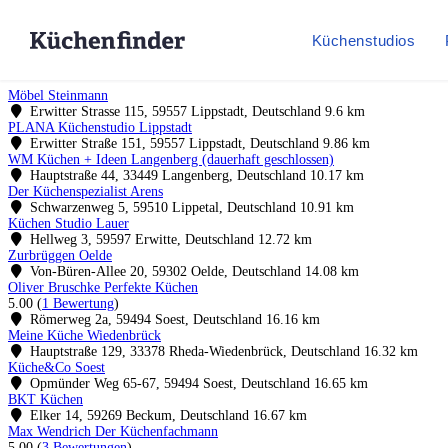
Küchenstudios
Möbel Steinmann
Erwitter Strasse 115, 59557 Lippstadt, Deutschland
9.6 km
PLANA Küchenstudio Lippstadt
Erwitter Straße 151, 59557 Lippstadt, Deutschland
9.86 km
WM Küchen + Ideen Langenberg (dauerhaft geschlossen)
Hauptstraße 44, 33449 Langenberg, Deutschland
10.17 km
Der Küchenspezialist Arens
Schwarzenweg 5, 59510 Lippetal, Deutschland
10.91 km
Küchen Studio Lauer
Hellweg 3, 59597 Erwitte, Deutschland
12.72 km
Zurbrüggen Oelde
Von-Büren-Allee 20, 59302 Oelde, Deutschland
14.08 km
Oliver Bruschke Perfekte Küchen
5.00
(
1 Bewertung
)
Römerweg 2a, 59494 Soest, Deutschland
16.16 km
Meine Küche Wiedenbrück
Hauptstraße 129, 33378 Rheda-Wiedenbrück, Deutschland
16.32 km
Küche&Co Soest
Opmünder Weg 65-67, 59494 Soest, Deutschland
16.65 km
BKT Küchen
Elker 14, 59269 Beckum, Deutschland
16.67 km
Max Wendrich Der Küchenfachmann
5.00
(
3 Bewertungen
)