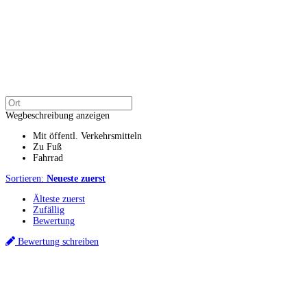
Wegbeschreibung anzeigen
Mit öffentl. Verkehrsmitteln
Zu Fuß
Fahrrad
Sortieren:
Neueste zuerst
Älteste zuerst
Zufällig
Bewertung
Bewertung schreiben
Küchenstudio finden
Empfehlung anfordern
Küchenstudios
Küchenstudios:
Berlin
,
Hamburg
,
München
,
Vorarlberg
,
Oberösterreich
,
Wien
,
Düss
Gutscheine:
Ikea Gutscheine
,
XXXLutz Gutscheine
,
Dyson Gutscheine
,
toom Gutsc