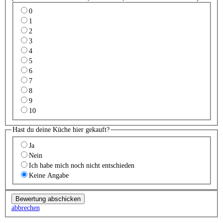
0
1
2
3
4
5
6
7
8
9
10
Hast du deine Küche hier gekauft?
Ja
Nein
Ich habe mich noch nicht entschieden
Keine Angabe
abbrechen