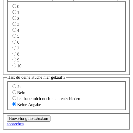
0
1
2
3
4
5
6
7
8
9
10
Hast du deine Küche hier gekauft?
Ja
Nein
Ich habe mich noch nicht entschieden
Keine Angabe
abbrechen