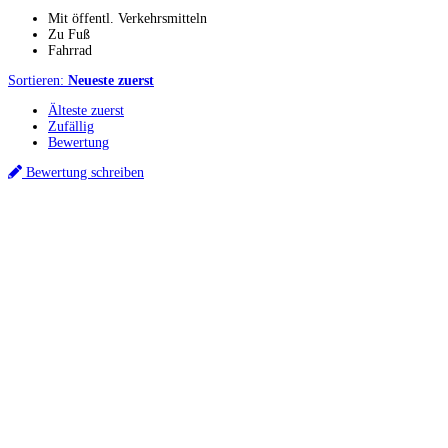
Mit öffentl. Verkehrsmitteln
Zu Fuß
Fahrrad
Sortieren:
Neueste zuerst
Älteste zuerst
Zufällig
Bewertung
Bewertung schreiben
Küchenstudios
Küchenstudio finden
Empfehlung anfordern
Küchenstudios:
Berlin
,
Hamburg
,
München
,
Vorarlberg
,
Oberösterreich
,
Wien
,
Düsseldorf
,
Frankfurt
,
Köln
,
Stuttgart
,
Franke
,
Siemens
Gutscheine:
Ikea Gutscheine
,
XXXLutz Gutscheine
,
Dyson Gutscheine
,
toom
Gutscheine
,
Baur Gutscheine
,
MyRobotcenter Gutscheine
,
Höffner Gutscheine
Inspiration & Infos
Küchenplanung
Küchen Reinigung
Küchen-Ratgeber
Über Küchenfinder
Hilfe/FAQ
Badratgeber.com