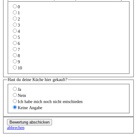
0
1
2
3
4
5
6
7
8
9
10
Hast du deine Küche hier gekauft?
Ja
Nein
Ich habe mich noch nicht entschieden
Keine Angabe
abbrechen