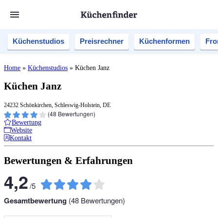
Küchenstudios
Preisrechner
Küchenformen
Fro
Home
»
Küchenstudios
»
Küchen Janz
Küchen Janz
24232 Schönkirchen, Schleswig-Holstein, DE
(
48
Bewertungen)
Bewertung
Website
Kontakt
Bewertungen & Erfahrungen
4,2
/
5
Gesamtbewertung
(
48
Bewertungen)