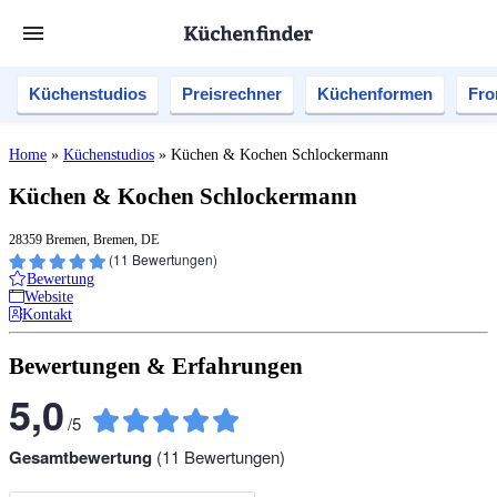
Küchenstudios
Preisrechner
Küchenformen
Fro
Home
»
Küchenstudios
»
Küchen & Kochen Schlockermann
Küchen & Kochen Schlockermann
28359 Bremen, Bremen, DE
(
11
Bewertungen)
Bewertung
Website
Kontakt
Bewertungen & Erfahrungen
5,0
/
5
Gesamtbewertung
(
11
Bewertungen)