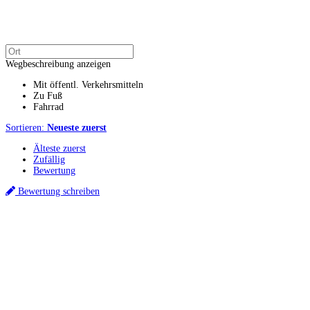
Wegbeschreibung anzeigen
Mit öffentl. Verkehrsmitteln
Zu Fuß
Fahrrad
Sortieren:
Neueste zuerst
Älteste zuerst
Zufällig
Bewertung
Bewertung schreiben
Küchenstudios
Küchenstudio finden
Empfehlung anfordern
Küchenstudios:
Berlin
,
Hamburg
,
München
,
Vorarlberg
,
Oberösterreich
,
Wien
,
Düsseldorf
,
Frankfurt
,
Köln
,
Stuttgart
,
Franke
,
Siemens
Gutscheine:
Ikea Gutscheine
,
XXXLutz Gutscheine
,
Dyson Gutscheine
,
toom
Gutscheine
,
Baur Gutscheine
,
MyRobotcenter Gutscheine
,
Höffner Gutscheine