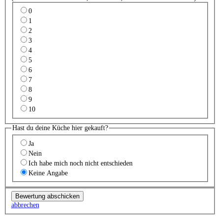
0
1
2
3
4
5
6
7
8
9
10
Hast du deine Küche hier gekauft?
Ja
Nein
Ich habe mich noch nicht entschieden
Keine Angabe
abbrechen