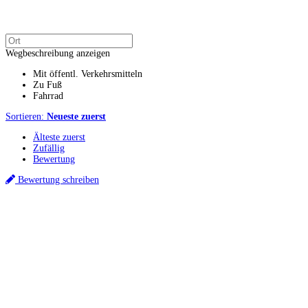
Wegbeschreibung anzeigen
Mit öffentl. Verkehrsmitteln
Zu Fuß
Fahrrad
Sortieren:
Neueste zuerst
Älteste zuerst
Zufällig
Bewertung
Bewertung schreiben
Küchenstudio finden
Empfehlung anfordern
Küchenstudios
Küchenstudios:
Berlin
,
Hamburg
,
München
,
Vorarlberg
,
Oberösterreich
,
Wien
,
Düss
Gutscheine:
Ikea Gutscheine
,
XXXLutz Gutscheine
,
Dyson Gutscheine
,
toom Gutsc
Küchenplanung
Küchen Reinigung
Inspiration & Infos
Küchen-Ratgeber
Über Küchenfinder
Hilfe/FAQ