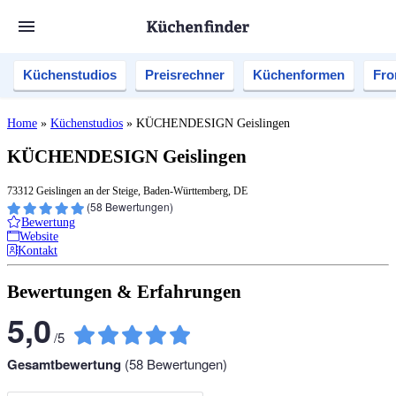
Küchenstudios
Preisrechner
Küchenformen
Fro
Home
»
Küchenstudios
»
KÜCHENDESIGN Geislingen
KÜCHENDESIGN Geislingen
73312 Geislingen an der Steige, Baden-Württemberg, DE
(
58
Bewertungen)
Bewertung
Website
Kontakt
Bewertungen & Erfahrungen
5,0
/
5
Gesamtbewertung
(
58
Bewertungen)