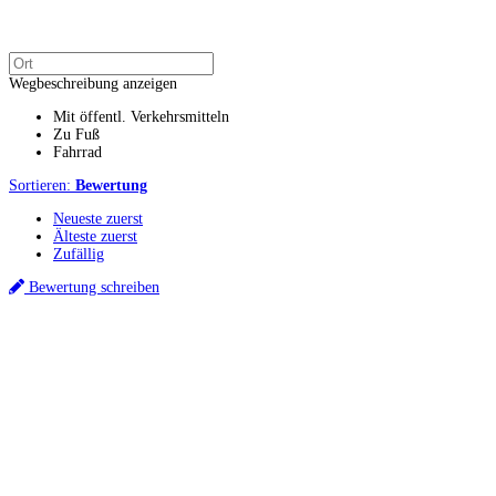
Wegbeschreibung anzeigen
Mit öffentl. Verkehrsmitteln
Zu Fuß
Fahrrad
Sortieren:
Bewertung
Neueste zuerst
Älteste zuerst
Zufällig
Bewertung schreiben
Küchenstudios
Küchenstudio finden
Empfehlung anfordern
Küchenstudios:
Berlin
,
Hamburg
,
München
,
Vorarlberg
,
Oberösterreich
,
Wien
,
Düsseldorf
,
Frankfurt
,
Köln
,
Stuttgart
,
Franke
,
Siemens
Gutscheine:
Ikea Gutscheine
,
XXXLutz Gutscheine
,
Dyson Gutscheine
,
toom
Gutscheine
,
Baur Gutscheine
,
MyRobotcenter Gutscheine
,
Höffner Gutscheine