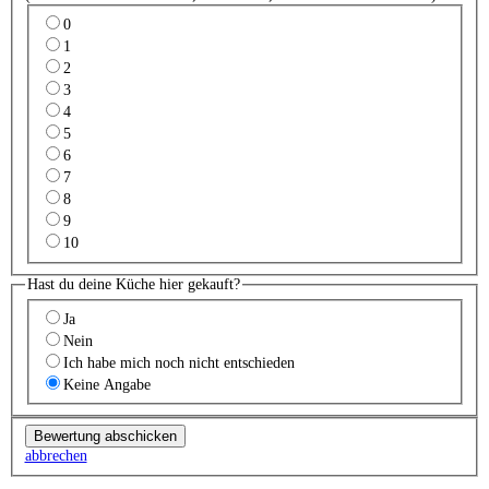
0
1
2
3
4
5
6
7
8
9
10
Hast du deine Küche hier gekauft?
Ja
Nein
Ich habe mich noch nicht entschieden
Keine Angabe
abbrechen