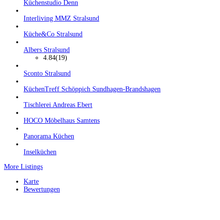
Küchenstudio Denn
Interliving MMZ Stralsund
Küche&Co Stralsund
Albers Stralsund
4.84
(19)
Sconto Stralsund
KüchenTreff Schöppich Sundhagen-Brandshagen
Tischlerei Andreas Ebert
HOCO Möbelhaus Samtens
Panorama Küchen
Inselküchen
More Listings
Karte
Bewertungen