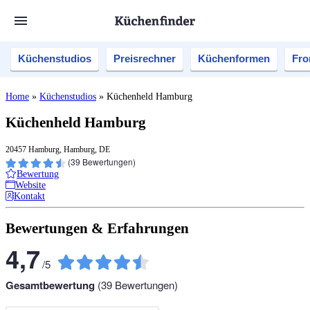
Küchenstudios
Preisrechner
Küchenformen
Fro
Home
»
Küchenstudios
»
Küchenheld Hamburg
Küchenheld Hamburg
20457 Hamburg, Hamburg, DE
(
39
Bewertungen)
Bewertung
Website
Kontakt
Bewertungen & Erfahrungen
4,7
/
5
Gesamtbewertung
(
39
Bewertungen)