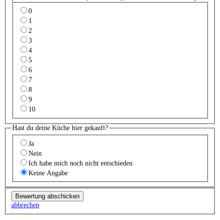
0
1
2
3
4
5
6
7
8
9
10
Hast du deine Küche hier gekauft?
Ja
Nein
Ich habe mich noch nicht entschieden
Keine Angabe
abbrechen