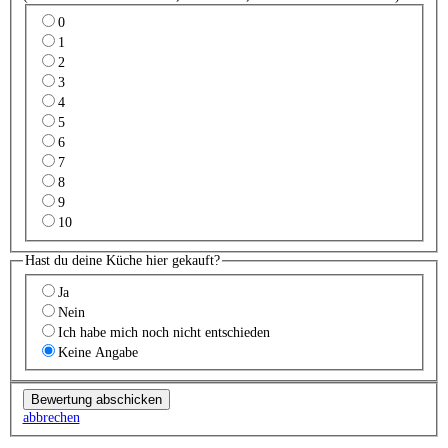
0
1
2
3
4
5
6
7
8
9
10
Hast du deine Küche hier gekauft?
Ja
Nein
Ich habe mich noch nicht entschieden
Keine Angabe
abbrechen