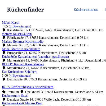
Küchenstudios
Möbel Karch
4.85
(
2 Bewertungen
)
Kanalstraße 31-39 + 24-26, 67655 Kaiserslautern, Deutschland
0.16 km
mömax Kaiserslautern
Fabrikstraße 47, 67655 Kaiserslautern, Deutschland
0.76 km
Markus Hemmer Küchenstudio
Mainzer Str. 87, 67657 Kaiserslautern, Deutschland
1.17 km
Möbel Martin Kaiserslautern
Europaallee 21, 67657 Kaiserslautern, Deutschland
2.5 km
Küche&Co Kaiserslautern (dauerhaft geschlossen)
Merkurstraße 19, 67663 Kaiserslautern, Rheinland-Pfalz, Deutschland
3.
REDDY Küchen Kaiserslautern
Merkurstraße 21, 67663 Kaiserslautern, Deutschland
3.68 km
Das Küchenhaus Schubert
5.00
(
4 Bewertungen
)
Denisstraße 10, 67663 Kaiserslautern, Deutschland
3.69 km
IKEA Einrichtungshaus Kaiserslautern
Premium
Opelkreisel 3, 67663 Kaiserslautern, Deutschland
5.34 km
Küchenstudio Staab
Danziger Straße 14, 67685 Weilerbach, Deutschland
10.38 km
Küchenwerkstatt Markus Breit