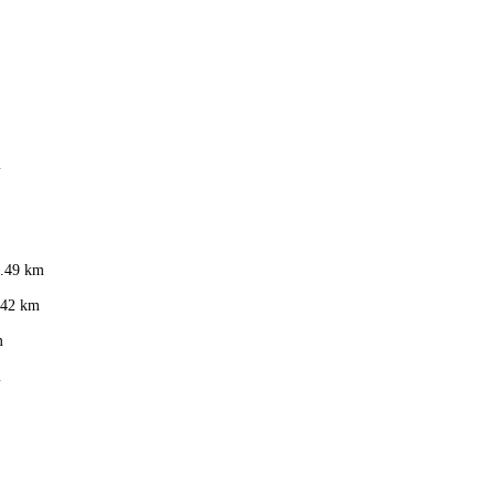
m
.49 km
.42 km
m
m
eldorf
,
Frankfurt
,
Köln
,
Stuttgart
,
Franke
,
Siemens