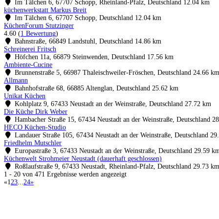
Im Tälchen 6, 67707 Schopp, Rheinland-Pfalz, Deutschland
12.04 km
küchenwerkstatt Markus Breit
Im Tälchen 6, 67707 Schopp, Deutschland
12.04 km
KüchenForum Stutzinger
4.60
(
1 Bewertung
)
Bahnstraße, 66849 Landstuhl, Deutschland
14.86 km
Schreinerei Fritsch
Höfchen 11a, 66879 Steinwenden, Deutschland
17.56 km
Ambiente-Cucine
Brunnenstraße 5, 66987 Thaleischweiler-Fröschen, Deutschland
24.66 k
Allmann
Bahnhofstraße 68, 66885 Altenglan, Deutschland
25.62 km
Unikat Küchen
Kohlplatz 9, 67433 Neustadt an der Weinstraße, Deutschland
27.72 km
Die Küche Dirk Weber
Hambacher Straße 15, 67434 Neustadt an der Weinstraße, Deutschland
28
HECO Küchen-Studio
Landauer Straße 105, 67434 Neustadt an der Weinstraße, Deutschland
29
Friedhelm Mutschler
Europastraße 3, 67433 Neustadt an der Weinstraße, Deutschland
29.59 k
Küchenwelt Strohmeier Neustadt (dauerhaft geschlossen)
Roßlaufstraße 9, 67433 Neustadt, Rheinland-Pfalz, Deutschland
29.73 k
1 - 20 von 471 Ergebnisse werden angezeigt
«
1
2
3
...
24
»
Küchenstudio finden
Empfehlung anfordern
Küchenstudios
Küchenstudios:
Berlin
,
Hamburg
,
München
,
Vorarlberg
,
Oberösterreich
,
Wien
,
Düss