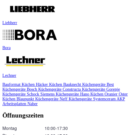
Liebherr
Bora
Lechner
Bauformat Küchen
Häcker Küchen
Bauknecht Küchengeräte
Best
Küchengeräte
Bosch Küchengeräte
Constructa Küchengeräte
Gorenje
Küchengeräte
Schock
Siemens Küchengeräte
Hano Küchen
Oranier
Oster
Küchen
Blaupunkt Küchengeräte
Neff Küchengeräte
Systemceram
AKP
Arbeitsplatten
Naber
Öffnungszeiten
Montag
10:00‑17:30