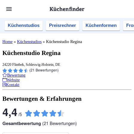
Küchenstudios
Preisrechner
Küchenformen
Fro
Home
»
Küchenstudios
»
Küchenstudio Regina
Küchenstudio Regina
24220 Flintbek, Schleswig-Holstein, DE
(
21
Bewertungen)
Bewertung
Website
Kontakt
Bewertungen & Erfahrungen
4,4
/
5
Gesamtbewertung
(
21
Bewertungen)