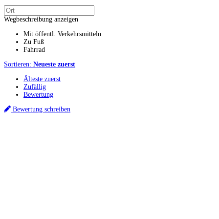
Wegbeschreibung anzeigen
Mit öffentl. Verkehrsmitteln
Zu Fuß
Fahrrad
Sortieren:
Neueste zuerst
Älteste zuerst
Zufällig
Bewertung
Bewertung schreiben
Küchenstudios
Küchenstudio finden
Empfehlung anfordern
Küchenstudios:
Berlin
,
Hamburg
,
München
,
Vorarlberg
,
Oberösterreich
,
Wien
,
Düsseldorf
,
Frankfurt
,
Köln
,
Stuttgart
,
Franke
,
Siemens
Gutscheine:
Ikea Gutscheine
,
XXXLutz Gutscheine
,
Dyson Gutscheine
,
toom
Gutscheine
,
Baur Gutscheine
,
MyRobotcenter Gutscheine
,
Höffner Gutscheine
Inspiration & Infos
Küchenplanung
Küchen Reinigung
Küchen-Ratgeber