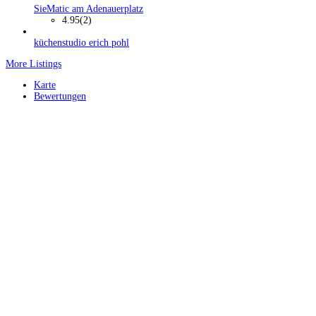
SieMatic am Adenauerplatz
4.95
(2)
küchenstudio erich pohl
More Listings
Karte
Bewertungen